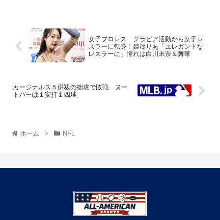
女子プロレス グラビア活動から女子レ
スラーに転身！姫ゆりあ「エレガントな
レスラーに」憧れは白川未奈＆舞華
カージナルス５併殺の拙攻で敗戦 ヌー
トバーは１安打１四球
ホーム
NFL