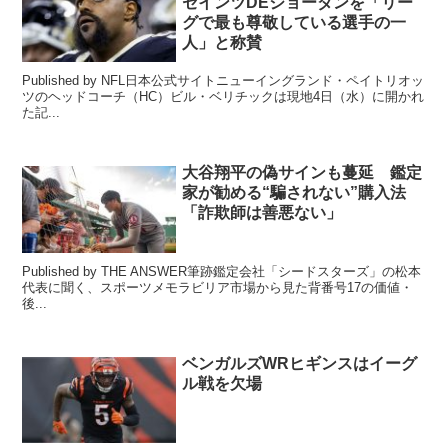
セインツDEジョーダンを「リー
グで最も尊敬している選手の一
人」と称賛
Published by NFL日本公式サイトニューイングランド・ペイトリオッ
ツのヘッドコーチ（HC）ビル・ベリチックは現地4日（水）に開かれ
た記...
大谷翔平の偽サインも蔓延 鑑定
家が勧める“騙されない”購入法
「詐欺師は善悪ない」
Published by THE ANSWER筆跡鑑定会社「シードスターズ」の松本
代表に聞く、スポーツメモラビリア市場から見た背番号17の価値・
後...
ベンガルズWRヒギンスはイーグ
ル戦を欠場